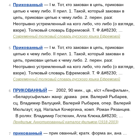
Прикованный
— I м. Тот, кто закован в цепь, прикован
4
цепью к чему либо. II прил. 1. Такой, который закован в
цепь, прикован цепью к чему либо. 2. перен. разг.
Неотрывно устремленный на кого либо, что либо (о взгляде,
взоре). Толковый словарь Ефремовой. Т. Ф.&#8230; …
Современный толковый словарь русского языка Ефремовой
Прикованный
— I м. Тот, кто закован в цепь, прикован
5
цепью к чему либо. II прил. 1. Такой, который закован в
цепь, прикован цепью к чему либо. 2. перен. разг.
Неотрывно устремленный на кого либо, что либо (о взгляде,
взоре). Толковый словарь Ефремовой. Т. Ф.&#8230; …
Современный толковый словарь русского языка Ефремовой
ПРИКОВАННЫЙ
— 2002, 90 мин., цв., к/ст «Ленфильм»,
6
«Беларусьфильм» жанр: драма реж. Валерий Рыбарев,
сц. Владимир Валуцкий, Валерий Рыбарев, опер. Валерий
Мюльгаут, худ. Наталья Кочергина, комп. Роман Рязанцев.
В ролях: Владимир Гостюхин, Алла Клюка,&#8230; …
Ленфильм. Аннотированный каталог фильмов (1918-2003)
прикованный
— прик ованный; кратк. форма ан, ана …
7