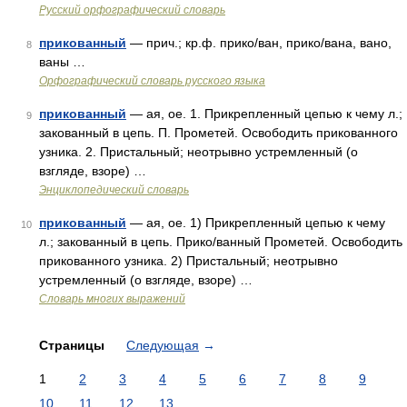
Русский орфографический словарь
прикованный
— прич.; кр.ф. прико/ван, прико/вана, вано,
8
ваны …
Орфографический словарь русского языка
прикованный
— ая, ое. 1. Прикрепленный цепью к чему л.;
9
закованный в цепь. П. Прометей. Освободить прикованного
узника. 2. Пристальный; неотрывно устремленный (о
взгляде, взоре) …
Энциклопедический словарь
прикованный
— ая, ое. 1) Прикрепленный цепью к чему
10
л.; закованный в цепь. Прико/ванный Прометей. Освободить
прикованного узника. 2) Пристальный; неотрывно
устремленный (о взгляде, взоре) …
Словарь многих выражений
Страницы
Следующая
→
1
2
3
4
5
6
7
8
9
10
11
12
13