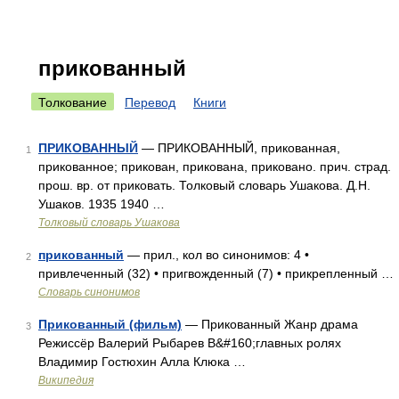
прикованный
Толкование
Перевод
Книги
ПРИКОВАННЫЙ
— ПРИКОВАННЫЙ, прикованная,
1
прикованное; прикован, прикована, приковано. прич. страд.
прош. вр. от приковать. Толковый словарь Ушакова. Д.Н.
Ушаков. 1935 1940 …
Толковый словарь Ушакова
прикованный
— прил., кол во синонимов: 4 •
2
привлеченный (32) • пригвожденный (7) • прикрепленный …
Словарь синонимов
Прикованный (фильм)
— Прикованный Жанр драма
3
Режиссёр Валерий Рыбарев В&#160;главных ролях
Владимир Гостюхин Алла Клюка …
Википедия